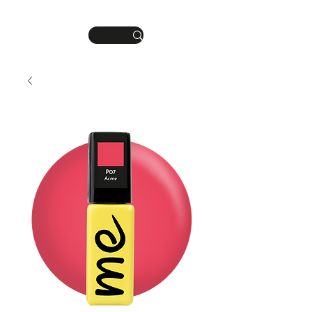
DEINE MANIKÜRE.
ME
DEIN STIL.
NU