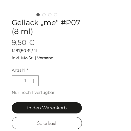
Gellack „me“ #P07
(8 ml)
Preis
9,50 €
1.187,50 €
/
1l
1.187,50 €
inkl. MwSt.
|
Versand
pro
1
Anzahl
*
Liter
Nur noch 1 verfügbar
in den Warenkorb
Sofortkauf