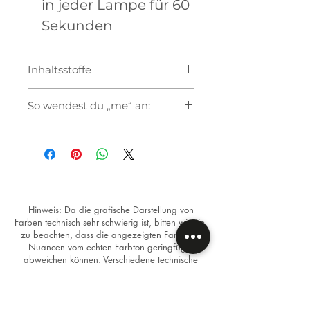
in jeder Lampe für 60
Sekunden
Inhaltsstoffe
So wendest du „me“ an:
Bereitde den Nagel wie
gewohnt vor
Verwende als Unterlack den
Base Coat "me" oder das Soft
Sculp Base Coat "me" wenn
du eine höhere Viskosität
Hinweis: Da die grafische Darstellung von
Farben technisch sehr schwierig ist, bitten wir Sie,
benötigst
zu beachten, dass die angezeigten Farben in
Trage die gewünschte Farbe
Nuancen vom echten Farbton geringfügig
auf. Bei hellen Farben
abweichen können. Verschiedene technische
empfehlen wir 2 dünne
Geräte stellen Bilder oftmals unterschiedlich dar.
Schichten
Versiegle den Nagel mit dem