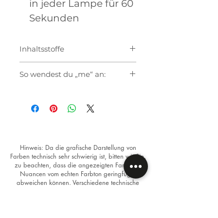
in jeder Lampe für 60
Sekunden
Inhaltsstoffe
So wendest du „me“ an:
Bereitde den Nagel wie
gewohnt vor
Verwende als Unterlack den
Base Coat "me" oder das Soft
Sculp Base Coat "me" wenn
du eine höhere Viskosität
Hinweis: Da die grafische Darstellung von
Farben technisch sehr schwierig ist, bitten wir Sie,
benötigst
zu beachten, dass die angezeigten Farben in
Trage die gewünschte Farbe
Nuancen vom echten Farbton geringfügig
auf. Bei hellen Farben
abweichen können. Verschiedene technische
empfehlen wir 2 dünne
Geräte stellen Bilder oftmals unterschiedlich dar.
Schichten
Versiegle den Nagel mit dem