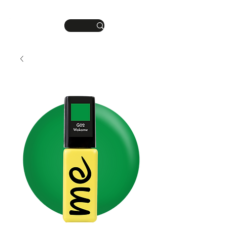
DEINE MANIKÜRE.
ME
DEIN STIL.
NU