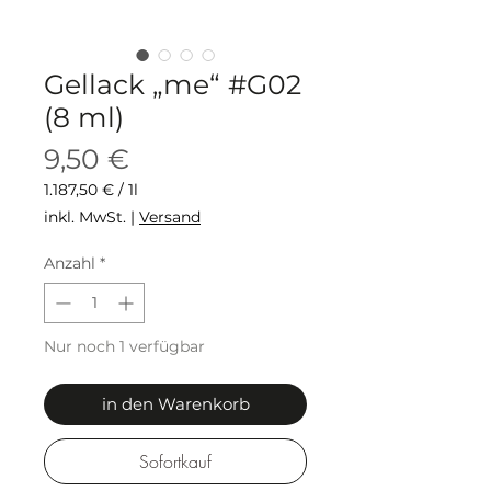
Gellack „me“ #G02
(8 ml)
Preis
9,50 €
1.187,50 €
/
1l
1.187,50 €
inkl. MwSt.
|
Versand
pro
1
Anzahl
*
Liter
Nur noch 1 verfügbar
in den Warenkorb
Sofortkauf