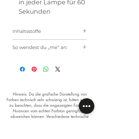
in jeder Lampe für 60
Sekunden
Inhaltsstoffe
So wendest du „me“ an:
Bereitde den Nagel wie
gewohnt vor
Verwende als Unterlack den
Base Coat "me" oder das Soft
Sculp Base Coat "me" wenn
du eine höhere Viskosität
Hinweis: Da die grafische Darstellung von
Farben technisch sehr schwierig ist, bitten wir Sie,
benötigst
zu beachten, dass die angezeigten Farben in
Trage die gewünschte Farbe
Nuancen vom echten Farbton geringfügig
auf. Bei hellen Farben
abweichen können. Verschiedene technische
empfehlen wir 2 dünne
Geräte stellen Bilder oftmals unterschiedlich dar.
Schichten
Versiegle den Nagel mit dem