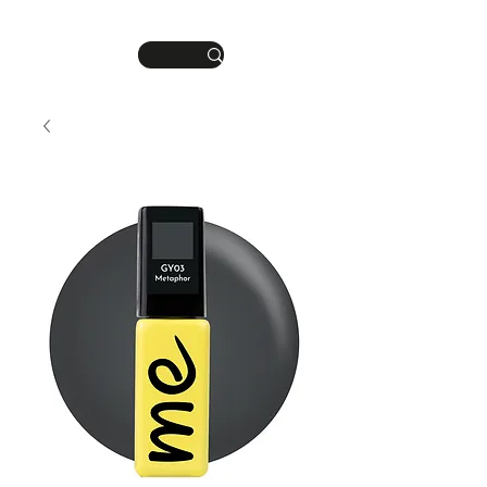
DEINE MANIKÜRE.
ME
DEIN STIL.
NU