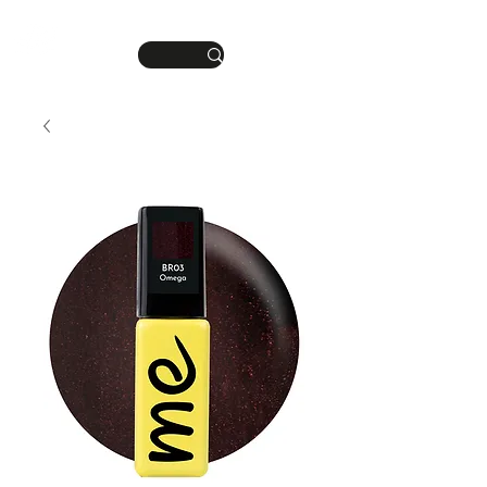
DEINE MANIKÜRE.
ME
DEIN STIL.
NU