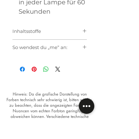
in jeder Lampe für 60
Sekunden
Inhaltsstoffe
So wendest du „me“ an:
Bereitde den Nagel wie
gewohnt vor
Verwende als Unterlack den
Base Coat "me" oder das Soft
Sculp Base Coat "me" wenn
du eine höhere Viskosität
Hinweis: Da die grafische Darstellung von
Farben technisch sehr schwierig ist, bitten wir Sie,
benötigst
zu beachten, dass die angezeigten Farben in
Trage die gewünschte Farbe
Nuancen vom echten Farbton geringfügig
auf. Bei hellen Farben
abweichen können. Verschiedene technische
empfehlen wir 2 dünne
Geräte stellen Bilder oftmals unterschiedlich dar.
Schichten
Versiegle den Nagel mit dem