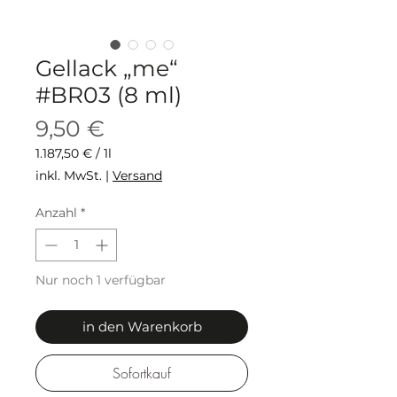
Gellack „me“
#BR03 (8 ml)
Preis
9,50 €
1.187,50 €
/
1l
1.187,50 €
inkl. MwSt.
|
Versand
pro
1
Anzahl
*
Liter
Nur noch 1 verfügbar
in den Warenkorb
Sofortkauf