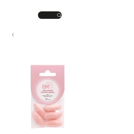
DEINE MANIKÜRE.
ME
DEIN STIL.
NU