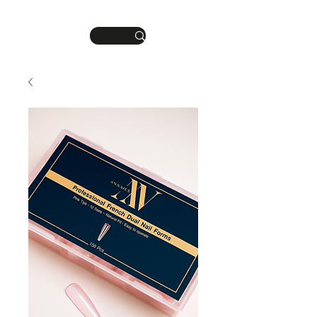
DEINE MANIKÜRE.
ME
DEIN STIL.
NU