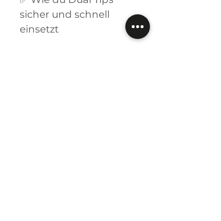
sicher und schnell
einsetzt
Hinweis: Da die grafische Darstellung von
Farben technisch sehr schwierig ist, bitten wir Sie,
zu beachten, dass die angezeigten Farben in
Nuancen vom echten Farbton geringfügig
abweichen können. Verschiedene technische
Geräte stellen Bilder oftmals unterschiedlich dar.
Ähnliche