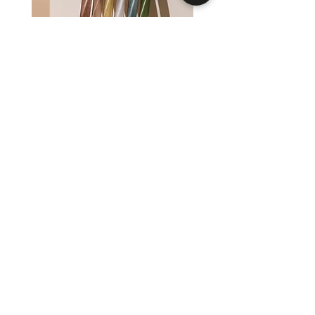
Silky Cate Eye Gel Polish UV
Magnetic Red Gel Pol
Makear 8 ml
Makear 8 ml
Preis
Preis
11,90 €
11,90 €
1.487,50 €
/
1l
1.487,50 €
1
1
inkl. MwSt.
|
Versand
inkl. MwSt.
.
.
4
4
8
8
7
7
,
,
5
5
0
0
AGB
TEILNAHMEBEDINGUNGEN
€
€
DATENSCHUTZ
SCHULE
p
p
WIDERRUF
ZAHLUNG
r
r
IMPRESSUM
VERSAND
o
o
KONTAKT