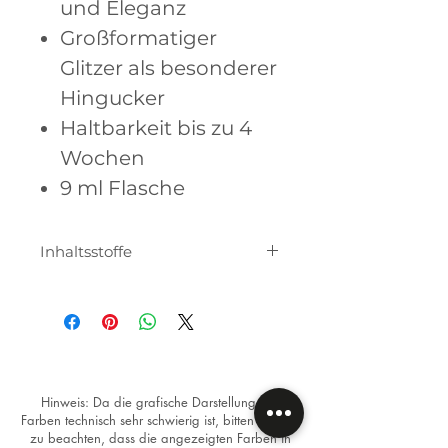
und Eleganz
Großformatiger
Glitzer als besonderer
Hingucker
Haltbarkeit bis zu 4
Wochen
9 ml Flasche
Inhaltsstoffe
Acrylates Copolymer, Isopropyl
Alcohol, Butyl Acetate,
Dimethicone, Microcrystalline
Wax, Hydroxycyclohexyl phenyl
ketone, [+/-may contain CI
77491, CI 77492, CI 77891].
Hinweis: Da die grafische Darstellung von
Farben technisch sehr schwierig ist, bitten wir Sie,
zu beachten, dass die angezeigten Farben in