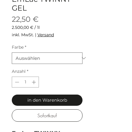
GEL
Preis
22,50 €
2.500,00 €
/
1l
2.500,00 €
inkl. MwSt.
|
Versand
pro
1
Farbe
*
Liter
Anzahl
*
in den Warenkorb
Sofortkauf