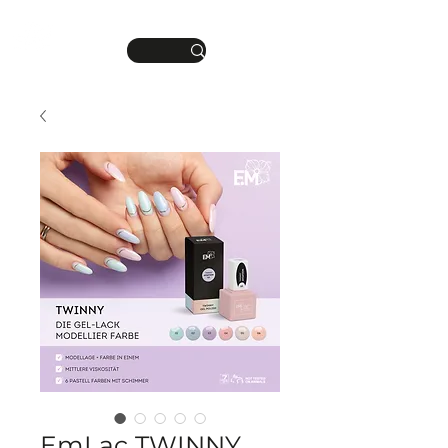
DEINE MANIKÜRE.
ME
DEIN STIL.
NU
EmLac TWINNY