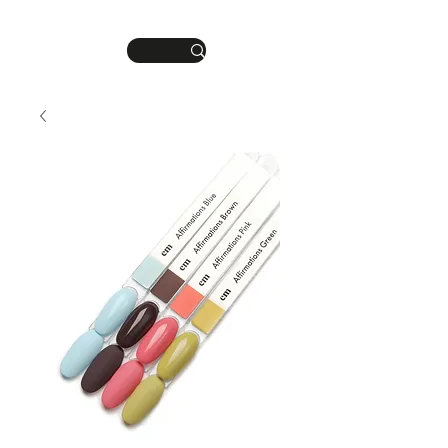
DEINE MANIKÜRE.
ME
DEIN STIL.
NU