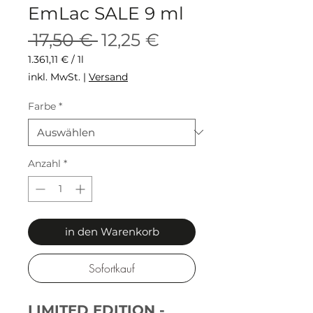
EmLac SALE 9 ml
Standardpreis
Sale-
 17,50 € 
12,25 €
Preis
1.361,11 €
/
1l
1.361,11 €
inkl. MwSt.
|
Versand
pro
1
Farbe
*
Liter
Anzahl
*
in den Warenkorb
Sofortkauf
LIMITED EDITION -