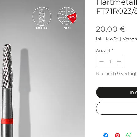
Hartmetall
FT71R023/
Pre
20,00 €
inkl. MwSt.
|
Versa
Anzahl
*
Nur noch 9 verfüg
in