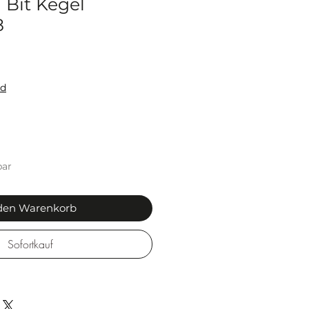
 Bit Kegel
8
is
nd
bar
 den Warenkorb
Sofortkauf