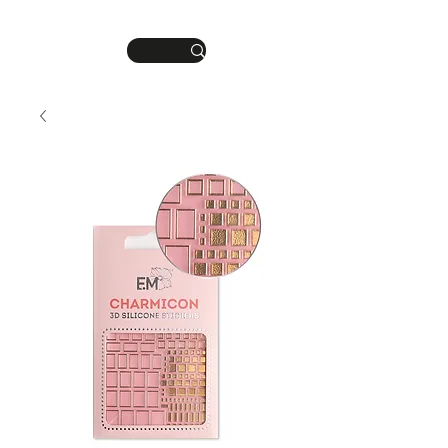
DEINE MANIKÜRE.
ME
DEIN STIL.
NU