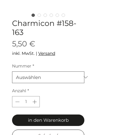
Charmicon #158-
163
Preis
5,50 €
inkl. MwSt.
|
Versand
Nummer
*
Anzahl
*
in den Warenkorb