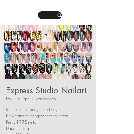
DEINE MANIKÜRE.
ME
DEIN STIL.
NU
Express Studio Nailart
Do., 18. Apr.
  |  
Wiesbaden
Schnelle studiotaugliche Designs
Für Anfänger/Fortgeschrittene/Profis
Preis: 195€ netto
Dauer: 1 Tag