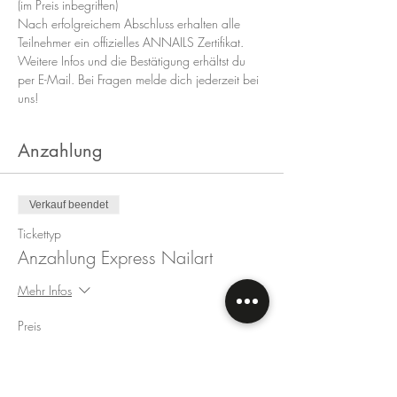
(im Preis inbegriffen)
Nach erfolgreichem Abschluss erhalten alle 
Teilnehmer ein offizielles ANNAILS Zertifikat.
Weitere Infos und die Bestätigung erhältst du 
per E-Mail. Bei Fragen melde dich jederzeit bei 
uns!
Anzahlung
Verkauf beendet
Tickettyp
Anzahlung Express Nailart
Mehr Infos
Preis
50,00 €