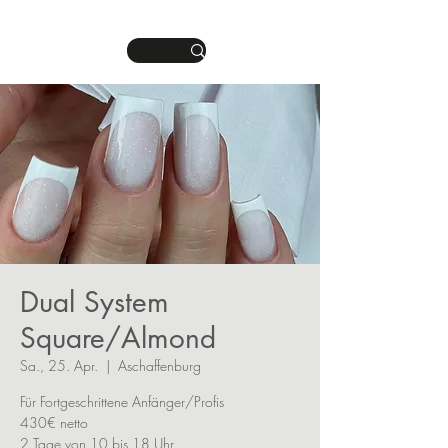
DEINE MANIKÜRE.
ME
DEIN STIL.
NU
Dual System
Square/Almond
Sa., 25. Apr.
  |  
Aschaffenburg
Für Fortgeschrittene Anfänger/Profis
430€ netto
2 Tage von 10 bis 18 Uhr