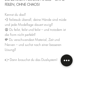
FEILEN, OHNE CHAOS!
Kennst du das?
💨 Feilstaub überall, deine Hände sind müde 
und jede Modellage dauert ewig?
😩 Du feilst, feilst und feilst – und trotzdem ist 
die Form nicht perfekt?
💸 Du verschwendest Material, Zeit und 
Nerven – und suchst nach einer besseren 
Lösung?
👉 Dann brauchst du das Dualsystem!
Weiterlesen >
Diese Veranstaltung teilen